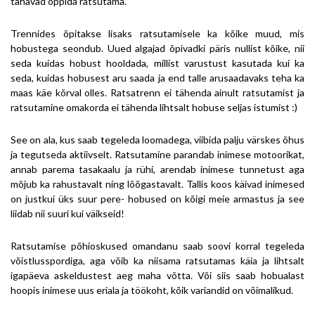
tahavad õppida ratsutama.
Trennides õpitakse lisaks ratsutamisele ka kõike muud, mis
hobustega seondub. Uued algajad õpivadki päris nullist kõike, nii
seda kuidas hobust hooldada, millist varustust kasutada kui ka
seda, kuidas hobusest aru saada ja end talle arusaadavaks teha ka
maas käe kõrval olles. Ratsatrenn ei tähenda ainult ratsutamist ja
ratsutamine omakorda ei tähenda lihtsalt hobuse seljas istumist :)
See on ala, kus saab tegeleda loomadega, viibida palju värskes õhus
ja tegutseda aktiivselt. Ratsutamine parandab inimese motoorikat,
annab parema tasakaalu ja rühi, arendab inimese tunnetust aga
mõjub ka rahustavalt ning lõõgastavalt. Tallis koos käivad inimesed
on justkui üks suur pere- hobused on kõigi meie armastus ja see
liidab nii suuri kui väikseid!
Ratsutamise põhioskused omandanu saab soovi korral tegeleda
võistlusspordiga, aga võib ka niisama ratsutamas käia ja lihtsalt
igapäeva askeldustest aeg maha võtta. Või siis saab hobualast
hoopis inimese uus eriala ja töökoht, kõik variandid on võimalikud.