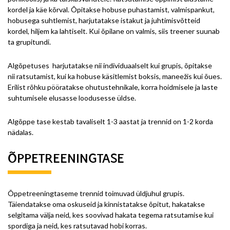
kordel ja käe kõrval. Õpitakse hobuse puhastamist, valmispankut,
hobusega suhtlemist, harjutatakse istakut ja juhtimisvõtteid
kordel, hiljem ka lahtiselt. Kui õpilane on valmis, siis treener suunab
ta grupitundi.
Algõpetuses harjutatakse nii individuaalselt kui grupis, õpitakse
nii ratsutamist, kui ka hobuse käsitlemist boksis, maneežis kui õues.
Erilist rõhku pööratakse ohutustehnikale, korra hoidmisele ja laste
suhtumisele elusasse loodusesse üldse.
Algõppe tase kestab tavaliselt 1-3 aastat ja trennid on 1-2 korda
nädalas.
ÕPPETREENINGTASE
Õppetreeningtaseme trennid toimuvad üldjuhul grupis.
Täiendatakse oma oskuseid ja kinnistatakse õpitut, hakatakse
selgitama välja neid, kes soovivad hakata tegema ratsutamise kui
spordiga ja neid, kes ratsutavad hobi korras.