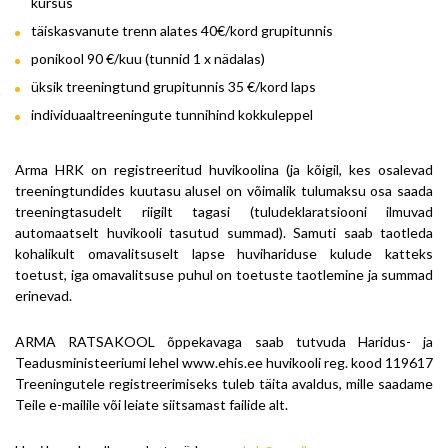
kursus
täiskasvanute trenn alates 40€/kord grupitunnis
ponikool 90 €/kuu (tunnid 1 x nädalas)
üksik treeningtund grupitunnis 35 €/kord laps
individuaaltreeningute tunnihind kokkuleppel
Arma HRK on registreeritud huvikoolina (ja kõigil, kes osalevad
treeningtundides kuutasu alusel on võimalik tulumaksu osa saada
treeningtasudelt riigilt tagasi (tuludeklaratsiooni ilmuvad
automaatselt huvikooli tasutud summad). Samuti saab taotleda
kohalikult omavalitsuselt lapse huvihariduse kulude katteks
toetust, iga omavalitsuse puhul on toetuste taotlemine ja summad
erinevad.
ARMA RATSAKOOL õppekavaga saab tutvuda Haridus- ja
Teadusministeeriumi lehel www.ehis.ee huvikooli reg. kood 119617
Treeningutele registreerimiseks tuleb täita avaldus, mille saadame
Teile e-mailile või leiate siitsamast failide alt.