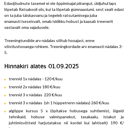
Edasijõudnute tasemel ei ole õppimisajal piirangut, üldjuhul laps
lõpetab Ratsakooli siis, kui ta lõpetab gümnaasiumi, sest sealt edasi
on ta juba täiskasvanu ja tegeleb ratsutamisega juba
enamasti iseseisvalt, omab isklikku hobust ja kaasab treenerit
vastavalt oma vajadusele.
Treeningtundide arv nädalas sõltub hooajast, enne
võistlushooaega rohkem. Treeningkordade arv enamasti nädalas 3-
5.
Hinnakiri alates 01.09.2025
trennid 1x nädalas - 120 €/kuu
trennid 2x nädalas 180 €/kuu
trennid 3 x nädalas 220 €/kuu
trennid 3 x nädalas (sh 1 hüppetrenn nädalas) 260 €/kuu
algõppe kursus 5 x (õpitakse hobusega suhtlemist, õigeid
tehnikaid, hobuse valmispanekut, tasakaalu, istakut ja
juhtimisvõtteid harjutatakse nii kordel kui lahtiselt) 190 €/