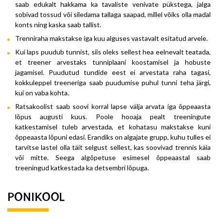
saab edukalt hakkama ka tavaliste venivate pükstega, jalga
sobivad tossud või siledama tallaga saapad, millel võiks olla madal
konts ning kaska saab tallist.
Trenniraha makstakse iga kuu alguses vastavalt esitatud arvele.
Kui laps puudub tunnist, siis oleks sellest hea eelnevalt teatada,
et treener arvestaks tunniplaani koostamisel ja hobuste
jagamisel. Puudutud tundide eest ei arvestata raha tagasi,
kokkuleppel treeneriga saab puudumise puhul tunni teha järgi,
kui on vaba kohta.
Ratsakoolist saab soovi korral lapse välja arvata iga õppeaasta
lõpus augusti kuus. Poole hooaja pealt treeningute
katkestamisel tuleb arvestada, et kohatasu makstakse kuni
õppeaasta lõpuni edasi. Erandiks on algajate grupp, kuhu tulles ei
tarvitse lastel olla täit selgust sellest, kas soovivad trennis käia
või mitte. Seega algõpetuse esimesel õppeaastal saab
treeningud katkestada ka detsembri lõpuga.
PONIKOOL