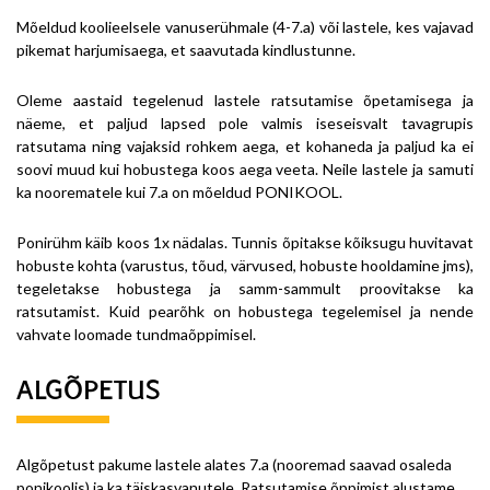
Mõeldud koolieelsele vanuserühmale (4-7.a) või lastele, kes vajavad
pikemat harjumisaega, et saavutada kindlustunne.
Oleme aastaid tegelenud lastele ratsutamise õpetamisega ja
näeme, et paljud lapsed pole valmis iseseisvalt tavagrupis
ratsutama ning vajaksid rohkem aega, et kohaneda ja paljud ka ei
soovi muud kui hobustega koos aega veeta. Neile lastele ja samuti
ka noorematele kui 7.a on mõeldud PONIKOOL.
Ponirühm käib koos 1x nädalas. Tunnis õpitakse kõiksugu huvitavat
hobuste kohta (varustus, tõud, värvused, hobuste hooldamine jms),
tegeletakse hobustega ja samm-sammult proovitakse ka
ratsutamist. Kuid pearõhk on hobustega tegelemisel ja nende
vahvate loomade tundmaõppimisel.
ALGÕPETUS
Algõpetust pakume lastele alates 7.a (nooremad saavad osaleda
ponikoolis) ja ka täiskasvanutele. Ratsutamise õppimist alustame