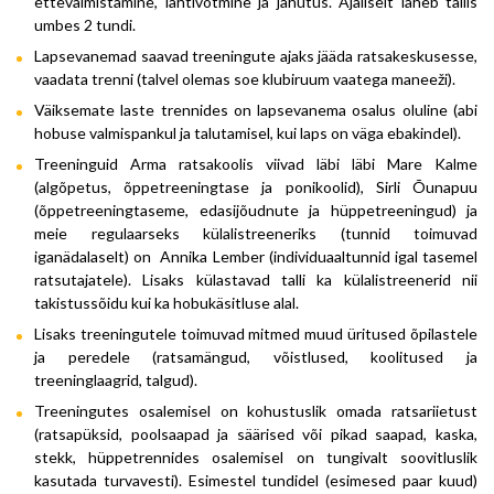
ettevalmistamine, lahtivõtmine ja jahutus. Ajaliselt läheb tallis
umbes 2 tundi.
Lapsevanemad saavad treeningute ajaks jääda ratsakeskusesse,
vaadata trenni (talvel olemas soe klubiruum vaatega maneeži).
Väiksemate laste trennides on lapsevanema osalus oluline (abi
hobuse valmispankul ja talutamisel, kui laps on väga ebakindel).
Treeninguid Arma ratsakoolis viivad läbi läbi Mare Kalme
(algõpetus, õppetreeningtase ja ponikoolid), Sirli Õunapuu
(õppetreeningtaseme, edasijõudnute ja hüppetreeningud) ja
meie regulaarseks külalistreeneriks (tunnid toimuvad
iganädalaselt) on Annika Lember (individuaaltunnid igal tasemel
ratsutajatele). Lisaks külastavad talli ka külalistreenerid nii
takistussõidu kui ka hobukäsitluse alal.
Lisaks treeningutele toimuvad mitmed muud üritused õpilastele
ja peredele (ratsamängud, võistlused, koolitused ja
treeninglaagrid, talgud).
Treeningutes osalemisel on kohustuslik omada ratsariietust
(ratsapüksid, poolsaapad ja säärised või pikad saapad, kaska,
stekk, hüppetrennides osalemisel on tungivalt soovitluslik
kasutada turvavesti). Esimestel tundidel (esimesed paar kuud)