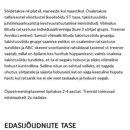
Sõidetakse nii platsil, maneežis kui maastikul. Osaletakse
tallisisestel võistlustel (koolisõidu ST tase, takistussõidu
juhtimisparkuurid ja kestvusratsutamise minisõidud). Võimalus
liituda ratsastuse individuaaltrenniga (kuni 3 sõitjat grupis. Treener
Annika Lember). Samuti võimalik liituda takistussõidu grupiga,
takistussõidu gruppi saamise eeldus on osalemine ratsastuse
tundides ja ABC skeemi sooritamine rahuldaval tasemel st treener
vaatab, millal on õpilane kes huvitub hüppamisest, valmis osalema
takistssõidu tundides, et ta ei segaks hobust ja oleks võimeline
hobust kontrollima. Selline nõue on tehtud selleks, et tagada
ohutus sõitjatele ja säästa hobuseid, kel on väga keeruline hüpata
hästi, kui ratsanik ise ei ole veel taskaalus ja hobust segab.
Õppetreeningtasemel õpitakse 2-4 aastat. Trennid toimuvad
minimaalselt 2x nädalas.
EDASIJÕUDNUTE TASE