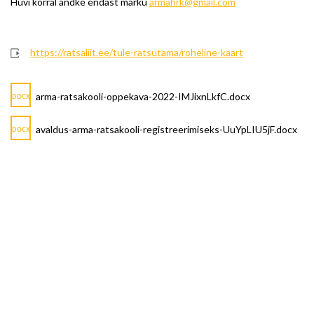
Huvi korral andke endast märku
armahrk@gmail.com
https://ratsaliit.ee/tule-ratsutama/roheline-kaart
arma-ratsakooli-oppekava-2022-IMJixnLkfC.docx
DOCX
avaldus-arma-ratsakooli-registreerimiseks-UuYpLIU5jF.docx
DOCX