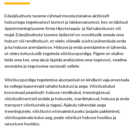
Edasijõudnute taseme rühmad moodustatakse aktiivselt
hobustega tegelevatest lastest ja täiskasvanutest, kes on läbinud
õppetreeningtaseme Arma Hipoteraapia- ja Ratsakeskuses või
mujal. Edasijõudnute taseme õpilastel on soovitluslik omada oma
hobust või rendihobust, et oleks võimalik süvitsi pühenduda enda
ja ka hobuse arendamisse. Hobuse ja enda arendamine ei tähenda,
et oleks kohustuslik tegeleda võistlusspordiga. Pigem on oluline
leida oma tee, oma ala ja õppida analüüsima oma tegevust, seadma
eesmärke ja tegutsema vastavalt sellele.
Võistlusspordiga tegelemise alustamisel on kindlasti vaja arvestada
ka sellega kaasnevaid rahalisi kulutusi ja aega. Võistluskulud
koosnevad peamiselt: hobuse rendikulud, treeningtasud,
võistluslitsentsid endale ja hobusele, stardimaksud, hobuse ja enda
transport võistlustele ja tagasi. Ajakulu tähendab aega
treeningutele, võistluste ettevalmistuseks (asjade pakkimine),
võistluspäevale kuluv aeg, peale võistlust hobuse hooldus ja
varustuse hooldus.