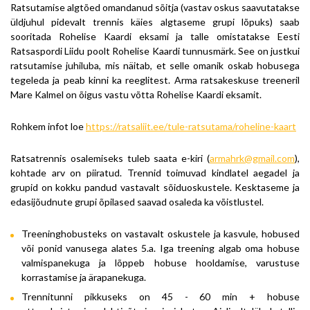
Ratsutamise algtõed omandanud sõitja (vastav oskus saavutatakse
üldjuhul pidevalt trennis käies algtaseme grupi lõpuks) saab
sooritada Rohelise Kaardi eksami ja talle omistatakse Eesti
Ratsaspordi Liidu poolt Rohelise Kaardi tunnusmärk. See on justkui
ratsutamise juhiluba, mis näitab, et selle omanik oskab hobusega
tegeleda ja peab kinni ka reeglitest. Arma ratsakeskuse treeneril
Mare Kalmel on õigus vastu võtta Rohelise Kaardi eksamit.
Rohkem infot loe
https://ratsaliit.ee/tule-ratsutama/roheline-kaart
Ratsatrennis osalemiseks tuleb saata e-kiri (
armahrk@gmail.com
),
kohtade arv on piiratud. Trennid toimuvad kindlatel aegadel ja
grupid on kokku pandud vastavalt sõiduoskustele. Kesktaseme ja
edasijõudnute grupi õpilased saavad osaleda ka võistlustel.
Treeninghobusteks on vastavalt oskustele ja kasvule, hobused
või ponid vanusega alates 5.a. Iga treening algab oma hobuse
valmispanekuga ja lõppeb hobuse hooldamise, varustuse
korrastamise ja ärapanekuga.
Trennitunni pikkuseks on 45 - 60 min + hobuse